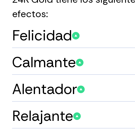
efectos:
Felicidad
Calmante
Alentador
Relajante