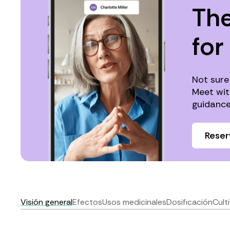
The
for
Not sure
Meet wit
guidance
Reser
Visión general
Efectos
Usos medicinales
Dosificación
Cult