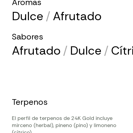
Aromas
Dulce
/
Afrutado
Sabores
Afrutado
/
Dulce
/
Cítr
Terpenos
El perfil de
terpenos
de 24K Gold incluye
mirceno
(herbal),
pineno
(pino) y
limoneno
(cítrico).