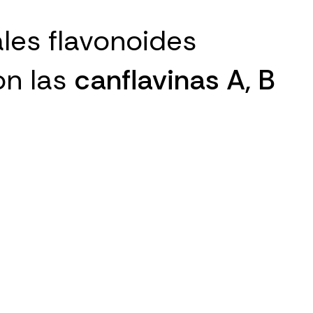
les flavonoides
on las
canflavinas A, B