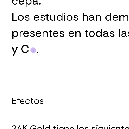
cepa.
Los estudios han demo
presentes en todas la
y C
.
Efectos
24K Gold tiene los siguient