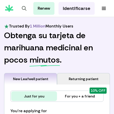
Identificarse
Renew
Tarjeta de MMJ
Orientación Cannábica
Trusted By
1 Million
Monthly Users
Aprenda con Leafwell
Obtenga su tarjeta de
Investigación
marihuana medicinal en
pocos
minutos
.
New Leafwell patient
Returning patient
10% OFF
Just for you
For you + a friend
You're applying for