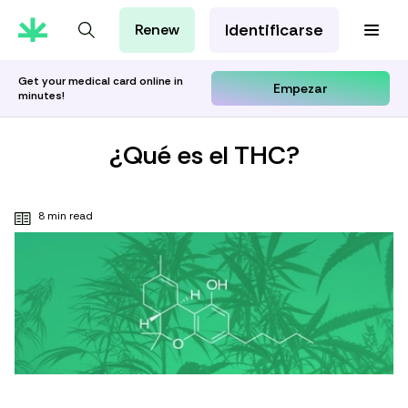
Identificarse
Renew
Tarjeta de MMJ
Orientación Cannábica
Get your medical card online in
Empezar
minutes!
Aprenda con Leafwell
Investigación
¿Qué es el THC?
8 min read