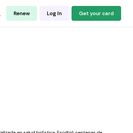
Renew
Log in
Get your card
alizada en salud holística. Escribió centenas de