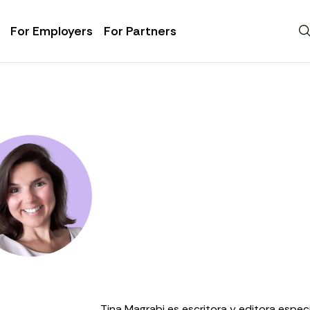
For Employers
For Partners
Tina Magrabi es escritora y editora especi