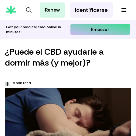
Identificarse
Renew
Tarjeta de MMJ
Orientación Cannábica
Get your medical card online in
Empezar
minutes!
Aprenda con Leafwell
Investigación
¿Puede el CBD ayudarle a
dormir más (y mejor)?
5 min read