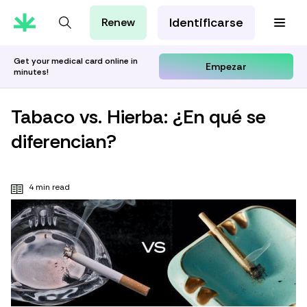
Identificarse
Renew
Tarjeta de MMJ
Orientación Cannábica
Get your medical card online in
Empezar
minutes!
Aprenda con Leafwell
Investigación
Tabaco vs. Hierba: ¿En qué se
diferencian?
4 min read