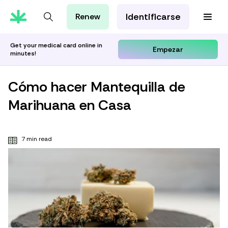
Identificarse
Renew
Tarjeta de MMJ
Orientación Cannábica
Get your medical card online in
Empezar
minutes!
Aprenda con Leafwell
Investigación
Cómo hacer Mantequilla de
Marihuana en Casa
7 min read