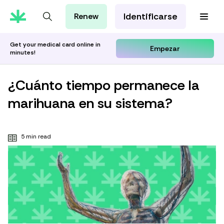
Identificarse
Renew
Tarjeta de MMJ
Orientación Cannábica
Get your medical card online in
Empezar
minutes!
Aprenda con Leafwell
Investigación
¿Cuánto tiempo permanece la
marihuana en su sistema?
5 min read