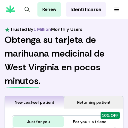
Identificarse
Renew
Tarjeta de MMJ
Orientación Cannábica
Trusted By
1 Million
Monthly Users
Aprenda con Leafwell
Obtenga su tarjeta de
Investigación
marihuana medicinal de
West Virginia en pocos
minutos
.
New Leafwell patient
Returning patient
10% OFF
Just for you
For you + a friend