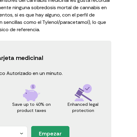
ensores del cannabis medicinal les gusta recordar
mente ninguna sobredosis mortal de cannabis en
os, si es que hay alguno, con el perfil de
an sencillas como
el Tylenol/paracetamol
), lo que
sico de referencia
.
arjeta medicinal
o Autorizado en un minuto.
Save up to 40% on
Enhanced legal
product taxes
protection
Empezar