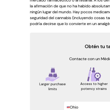
mercado farmacéutico o artesanal. A los def
la afirmación de que no ha habido absoluta
ningún lugar del mundo. Hay pocos medicament
seguridad del cannabis (incluyendo cosas t
podría decirse que lo convierte en un
analgé
Obtén tu t
Contacte con un Médic
Access to higher
Larger purchase
potency strains
limits
Ohio