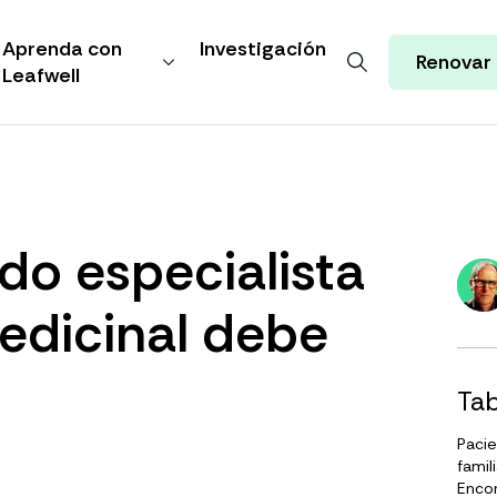
Aprenda con
Investigación
Renovar
Leafwell
do especialista
edicinal debe
Tab
Paci
famil
Encon