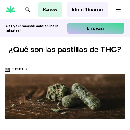
Identificarse
Renew
Tarjeta de MMJ
Orientación Cannábica
Get your medical card online in
Empezar
minutes!
Aprenda con Leafwell
Investigación
¿Qué son las pastillas de THC?
4 min read