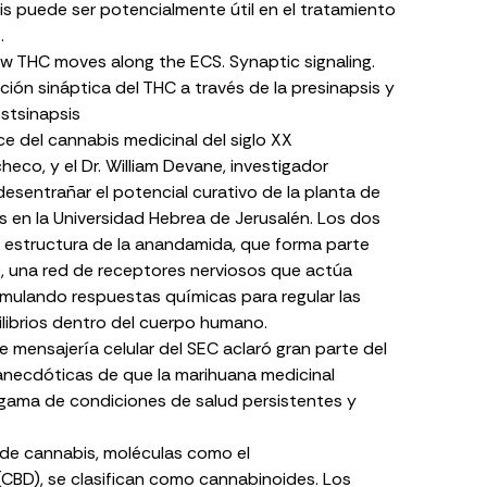
is puede ser potencialmente útil en el tratamiento
…
ión sináptica del THC a través de la presinapsis y
ostsinapsis
e del cannabis medicinal del siglo XX
checo, y el
Dr. William Devane
, investigador
esentrañar el potencial curativo de la planta de
 en la Universidad Hebrea de Jerusalén. Los dos
la estructura de la anandamida, que forma parte
)
, una red de receptores nerviosos que actúa
imulando respuestas químicas para regular las
ilibrios dentro del cuerpo humano.
 mensajería celular del SEC aclaró gran parte del
anecdóticas de que la marihuana medicinal
a gama de condiciones de salud persistentes y
de cannabis, moléculas como el
(CBD)
, se clasifican como cannabinoides. Los