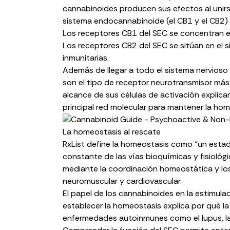
cannabinoides producen sus efectos al unirse
sistema endocannabinoide (el CB1 y el CB2) y
Los receptores CB1 del SEC se concentran en
Los receptores CB2 del SEC se sitúan en el si
inmunitarias.
Además de llegar a todo el sistema nervioso 
son el tipo de receptor neurotransmisor más
alcance de sus células de activación explic
principal red molecular
para mantener la hom
La homeostasis al rescate
RxList
define la homeostasis como “un estad
constante de las vías bioquímicas y fisiológic
mediante la coordinación homeostática y los
neuromuscular y cardiovascular.
El papel de los cannabinoides en la estimul
establecer la homeostasis explica por qué la 
enfermedades autoinmunes
como el lupus, l