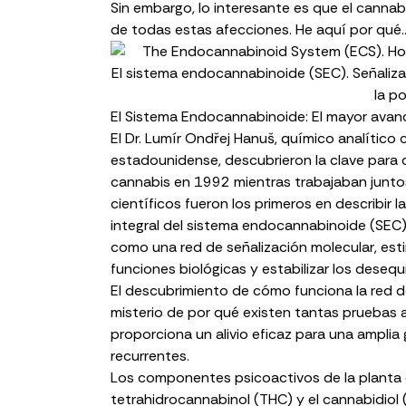
Sin embargo, lo interesante es que el cannab
de todas estas afecciones. He aquí por qué
El sistema endocannabinoide (SEC). Señalizac
la p
El Sistema Endocannabinoide: El mayor avanc
El Dr. Lumír Ondřej Hanuš
, químico analítico 
estadounidense, descubrieron la clave para d
cannabis en 1992 mientras trabajaban juntos
científicos fueron los primeros en describir 
integral del
sistema endocannabinoide (SEC
como una red de señalización molecular, est
funciones biológicas y estabilizar los desequ
El
descubrimiento
de cómo funciona la red de
misterio de por qué existen tantas pruebas 
proporciona un alivio eficaz para una ampli
recurrentes.
Los componentes psicoactivos de la planta 
tetrahidrocannabinol (THC)
y el
cannabidiol 