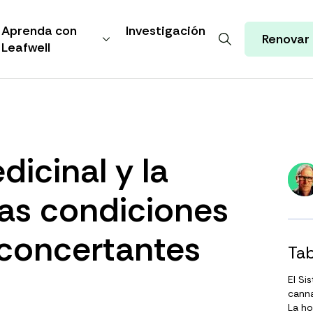
Aprenda con
Investigación
Renovar
Leafwell
dicinal y la
las condiciones
sconcertantes
Tab
El Si
canna
La ho