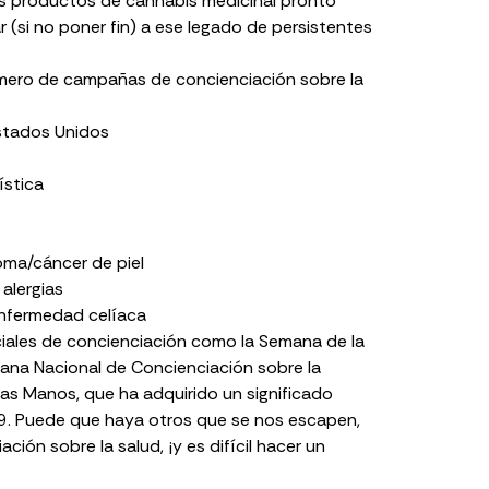
os productos de cannabis medicinal pronto
r (si no poner fin) a ese legado de persistentes
mero de campañas de concienciación sobre la
Estados Unidos
ística
oma/cáncer de piel
 alergias
enfermedad celíaca
ciales de concienciación como
la Semana de la
na Nacional de Concienciación sobre la
 las Manos
, que ha adquirido un significado
9
. Puede que haya otros que se nos escapen,
ión sobre la salud, ¡y es difícil hacer un