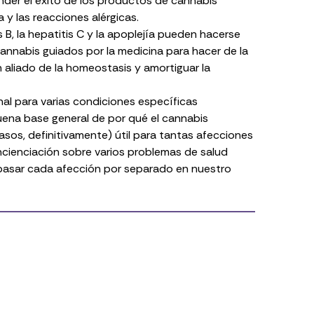
der el éxito de los productos de cannabis
ma y las reacciones alérgicas.
s B
, la
hepatitis C
y la apoplejía pueden hacerse
nnabis guiados por la medicina para hacer de la
aliado de la homeostasis y amortiguar la
nal para varias condiciones específicas
uena base general de por qué el cannabis
asos, definitivamente)
útil para tantas afecciones
cienciación sobre varios problemas de salud
pasar cada afección por separado en nuestro