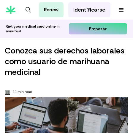
Identificarse
Renew
Tarjeta de MMJ
Orientación Cannábica
Get your medical card online in
Empezar
minutes!
Aprenda con Leafwell
Investigación
Conozca sus derechos laborales
como usuario de marihuana
medicinal
11 min read