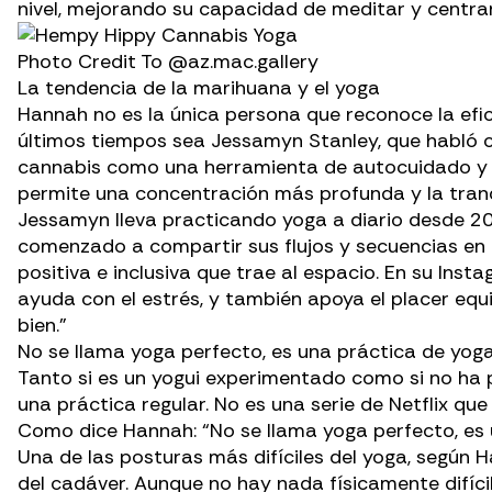
nivel, mejorando su capacidad de meditar y centrars
Photo Credit To
@az.mac.gallery
La tendencia de la marihuana y el yoga
Hannah no es la única persona que reconoce la efi
últimos tiempos sea Jessamyn Stanley, que
habló c
cannabis como una herramienta de autocuidado y a m
permite una concentración más profunda y la tranqu
Jessamyn lleva practicando yoga a diario desde 20
comenzado a compartir sus flujos y secuencias en 
positiva e inclusiva que trae al espacio. En su Inst
ayuda con el estrés, y también apoya el placer eq
bien.”
No se llama yoga perfecto, es una práctica de yog
Tanto si es un yogui experimentado como si no ha p
una práctica regular. No es una serie de Netflix q
Como dice Hannah: “No se llama yoga perfecto, es 
Una de las posturas más difíciles del yoga, según 
del cadáver. Aunque no hay nada físicamente difíci