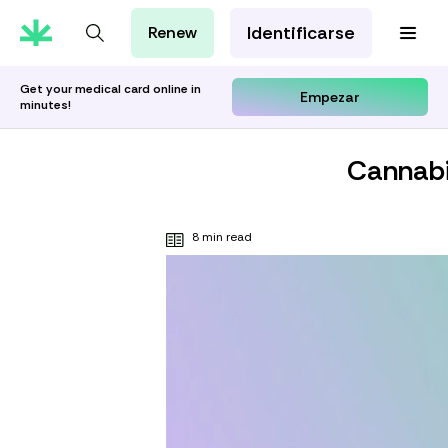
Identificarse
Renew
Tarjeta de MMJ
Orientación Cannábica
Get your medical card online in
Empezar
minutes!
Aprenda con Leafwell
Investigación
Cannabi
8 min read