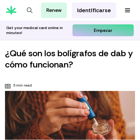
Identificarse
Renew
Tarjeta de MMJ
Orientación Cannábica
Get your medical card online in
Empezar
minutes!
Aprenda con Leafwell
Investigación
¿Qué son los bolígrafos de dab y
cómo funcionan?
5 min read