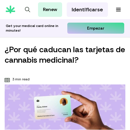
Identificarse
Renew
Tarjeta de MMJ
Orientación Cannábica
Get your medical card online in
Empezar
minutes!
Aprenda con Leafwell
Investigación
¿Por qué caducan las tarjetas de
cannabis medicinal?
3 min read