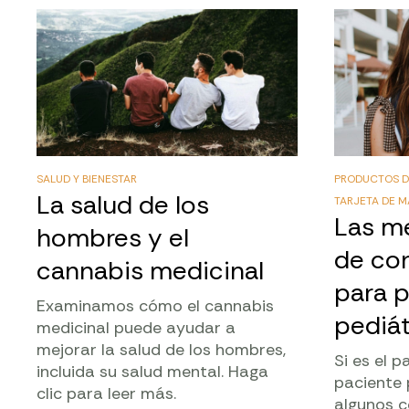
SALUD Y BIENESTAR
PRODUCTOS D
La salud de los
TARJETA DE M
Las m
hombres y el
de co
cannabis medicinal
para 
Examinamos cómo el cannabis
pediát
medicinal puede ayudar a
mejorar la salud de los hombres,
Si es el p
incluida su salud mental. Haga
paciente 
clic para leer más.
algunos c