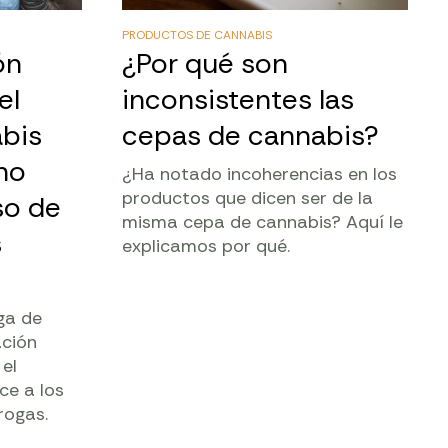
PRODUCTOS DE CANNABIS
ón
¿Por qué son
el
inconsistentes las
abis
cepas de cannabis?
 no
¿Ha notado incoherencias en los
productos que dicen ser de la
so de
misma cepa de cannabis? Aquí le
s
explicamos por qué.
ga de
ación
el
ce a los
rogas.