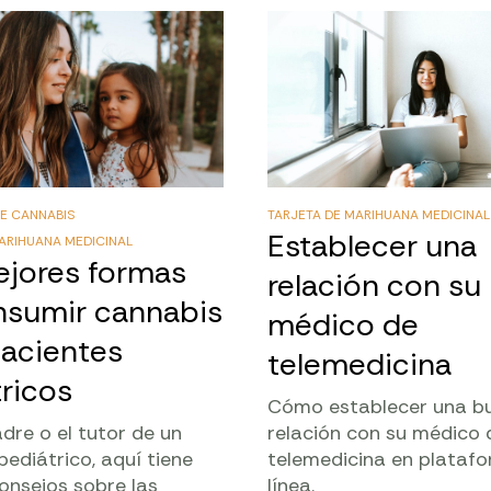
E CANNABIS
TARJETA DE MARIHUANA MEDICINAL
Establecer una
ARIHUANA MEDICINAL
ejores formas
relación con su
nsumir cannabis
médico de
pacientes
telemedicina
ricos
Cómo establecer una b
adre o el tutor de un
relación con su médico 
pediátrico, aquí tiene
telemedicina en plataf
onsejos sobre las
línea.