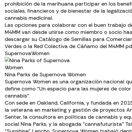
prohibición de la marihuana participar en los benef
sociales, financieros y de bienestar de la legalizaci
cannabis medicinal.
Las opciones para colaborar con el buen trabajo d
M4MM van desde
unirse como miembro o socio
has
descargar su
Catálogo de Semillas para Comercia
Verdes
o la
Red Colectiva de Cáñamo del M4MM
pdf
SupernovaWomen
Nina Parks de Supernova Women
Supernova Women es una organización nacional qu
define como “Un espacio para las mujeres de color 
cannabis”.
Con sede en Oakland, California, y fundada en 201
l
a veterana en marketing y gestión de proyectos
A
Senter
, la consultora en políticas de cannabis y eq
social
Nina Parks
, y la abogada “cannafuturista”
Ts
“Sunshine” Lencho
, Supernova Women trabajó dent