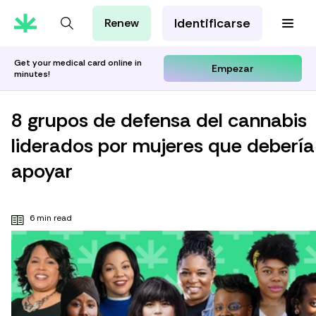
Identificarse
Renew
Tarjeta de MMJ
Orientación Cannábica
Get your medical card online in
Empezar
minutes!
Aprenda con Leafwell
Investigación
8 grupos de defensa del cannabis
liderados por mujeres que debería
apoyar
6 min read