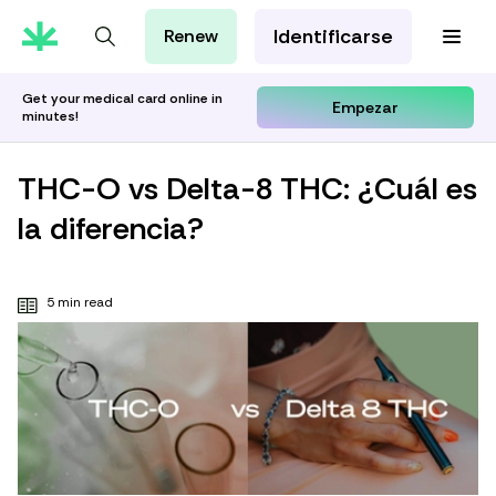
Identificarse
Renew
Tarjeta de MMJ
Orientación Cannábica
Get your medical card online in
Empezar
minutes!
Aprenda con Leafwell
Investigación
THC-O vs Delta-8 THC: ¿Cuál es
la diferencia?
5 min read